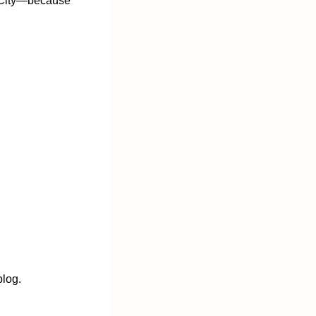
o City—because
blog.