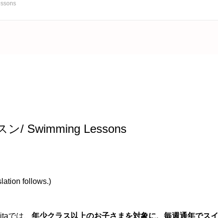
ssons
/ Swimming Lessons
ation follows.)
Mitaでは、
年少クラス以上のお子さまを対象に、毎週通年でス