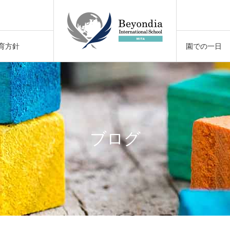
催
育方針
園での一日
！
催
ブログ