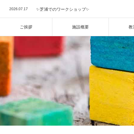
2026.08.5
三田豊岡町会 納涼祭に出展しました
2026.07.17
✨芝浦でのワークショップ✨
2026.07.17
夏の室内遊び☀️
2026.07.8
🎋七夕フェスティバル
2026.06.23
英語で広がる探究の世界！2026 Summer School開
ご挨拶
施設概要
教
2025.10.14
【新校舎OPEN】三田校が10月1日にプレオープン
2026.08.5
三田豊岡町会 納涼祭に出展しました
水泳レッスン/ Swimming Lessons
2026.07.17
✨芝浦でのワークショップ✨
2026.07.17
夏の室内遊び☀️
2026.07.8
🎋七夕フェスティバル
2026.06.23
英語で広がる探究の世界！2026 Summer School開