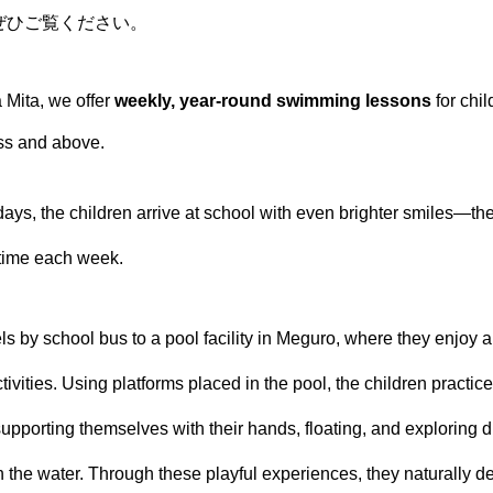
ぜひご覧ください。
 Mita, we offer
weekly, year‑round swimming lessons
for chil
ss and above.
ys, the children arrive at school with even brighter smiles—they
 time each week.
ls by school bus to a pool facility in Meguro, where they enjoy a 
ivities. Using platforms placed in the pool, the children practi
upporting themselves with their hands, floating, and exploring d
 the water. Through these playful experiences, they naturally 