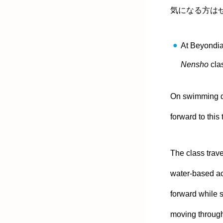
気になる方は
At Beyondia
Nensho
cla
On swimming da
forward to this
The class trave
water‑based act
forward while s
moving through