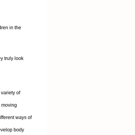
dren in the
 truly look
variety of
ce moving
ifferent ways of
develop body