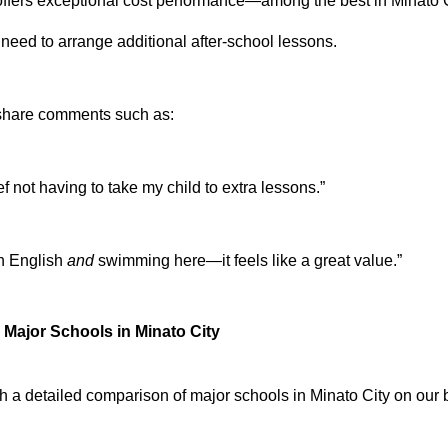
 offers exceptional cost performance—among the best in Minat
 need to arrange additional after‑school lessons.
share comments such as:
ief not having to take my child to extra lessons.”
n English
and
swimming here—it feels like a great value.”
Major Schools in Minato City
h a detailed comparison of major schools in Minato City on our 