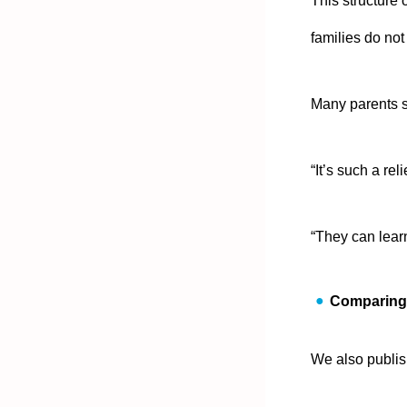
This structure
families do not
Many parents 
“It’s such a rel
“They can lear
Comparing 
We also publis