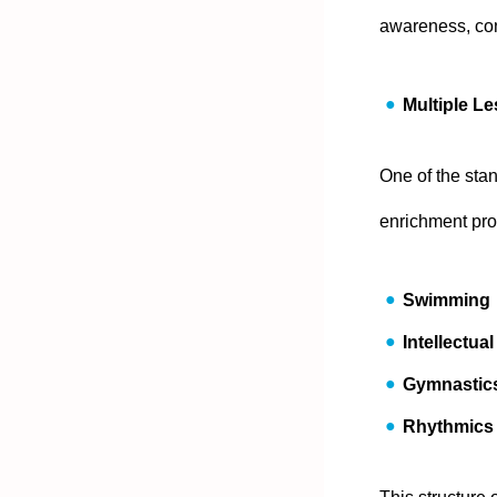
awareness, con
Multiple L
One of the stan
enrichment pr
Swimming
Intellectua
Gymnastic
Rhythmics