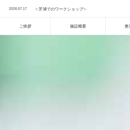
インターナショナルプリスクール
2026.08.5
三田豊岡町会 納涼祭に出展しました
2026.07.17
✨芝浦でのワークショップ✨
2026.07.17
夏の室内遊び☀️
2026.07.8
🎋七夕フェスティバル
2026.06.23
英語で広がる探究の世界！2026 Summer School開
ご挨拶
施設概要
教
2025.10.14
【新校舎OPEN】三田校が10月1日にプレオープン
2026.08.5
三田豊岡町会 納涼祭に出展しました
2026.07.17
✨芝浦でのワークショップ✨
2026.07.17
夏の室内遊び☀️
2026.07.8
🎋七夕フェスティバル
2026.06.23
英語で広がる探究の世界！2026 Summer School開