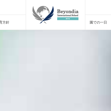
催
育方針
園での一日
！
催