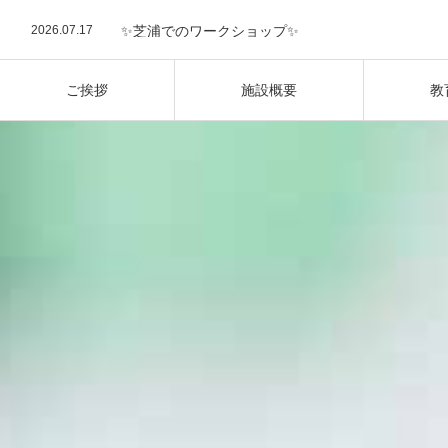
港区保育園
2026.08.5
三田豊岡町会 納涼祭に出展しました
2026.07.17
✨芝浦でのワークショップ✨
2026.07.17
夏の室内遊び☀️
2026.07.8
🎋七夕フェスティバル
2026.06.23
英語で広がる探究の世界！2026 Summer School開
ご挨拶
施設概要
教
2025.10.14
【新校舎OPEN】三田校が10月1日にプレオープン
2026.08.5
三田豊岡町会 納涼祭に出展しました
2026.07.17
✨芝浦でのワークショップ✨
2026.07.17
夏の室内遊び☀️
2026.07.8
🎋七夕フェスティバル
2026.06.23
英語で広がる探究の世界！2026 Summer School開