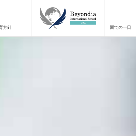
催
育方針
園での一日
！
催